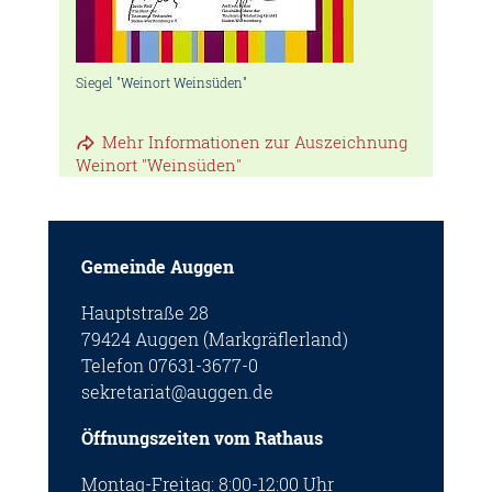
Siegel "Weinort Weinsüden"
Mehr Informationen zur Auszeichnung
Weinort "Weinsüden"
Gemeinde Auggen
Hauptstraße 28
79424 Auggen (Markgräflerland)
Telefon 07631-3677-0
sekretariat@auggen.de
Öffnungszeiten vom Rathaus
Montag-Freitag: 8:00-12:00 Uhr