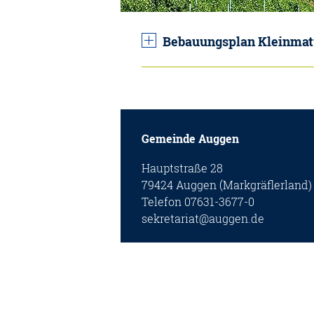
Bebauungsplan Kleinmatt
Gemeinde Auggen
Hauptstraße 28
79424 Auggen (Markgräflerland)
Telefon 07631-3677-0
sekretariat@auggen.de