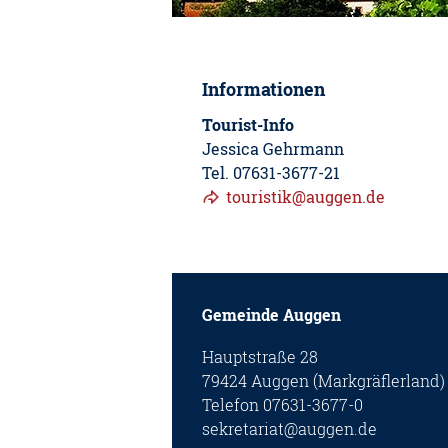
Informationen
Tourist-Info
Jessica Gehrmann
Tel. 07631-3677-21
touristik@auggen.de
Gemeinde Auggen
Hauptstraße 28
79424 Auggen (Markgräflerland)
Telefon 07631-3677-0
sekretariat@auggen.de